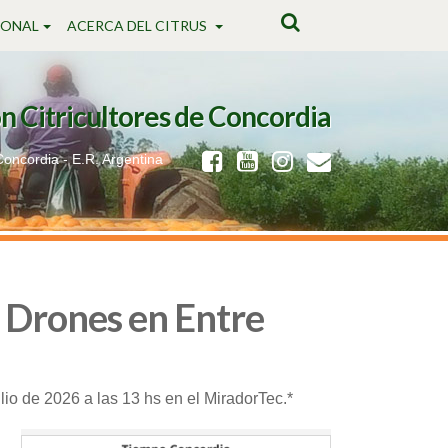
IONAL
ACERCA DEL CITRUS
n Citricultores de Concordia
 Concordia - E.R. Argentina
e Drones en Entre
io de 2026 a las 13 hs en el MiradorTec.*