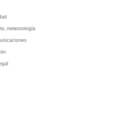
dad
oto, meteorología
municaciones
ión
egal