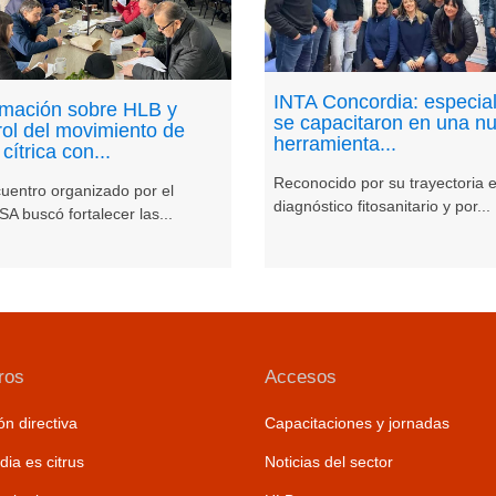
INTA Concordia: especial
rmación sobre HLB y
se capacitaron en una n
rol del movimiento de
herramienta...
 cítrica con...
Reconocido por su trayectoria 
cuentro organizado por el
diagnóstico fitosanitario y por...
A buscó fortalecer las...
ros
Accesos
n directiva
Capacitaciones y jornadas
ia es citrus
Noticias del sector