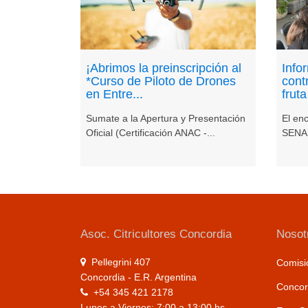
¡Abrimos la preinscripción al
Info
*Curso de Piloto de Drones
cont
en Entre...
fruta
Sumate a la Apertura y Presentación
El en
Oficial (Certificación ANAC -...
SENAS
Asoc. Citricultores Concordia
Nosot
Pellegrini 407
Comisió
Concordia - E.R. Argentina
Concord
+54 345 421 2178
Lunes a Viernes: 7:00 a 13:00 hs