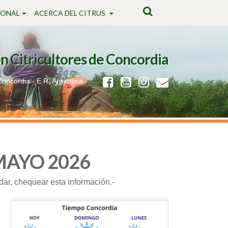
IONAL
ACERCA DEL CITRUS
n Citricultores de Concordia
 Concordia - E.R. Argentina
 MAYO 2026
idar, chequear esta información.-