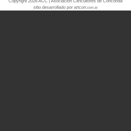
Copyright 2026 ACC | Asociación Citricultores de Concordia
sitio desarrollado por artcon
.com.ar